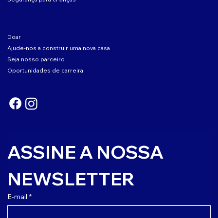
ENVOLVER-SE
Doar
Ajude-nos a construir uma nova casa
Seja nosso parceiro
Oportunidades de carreira
ASSINE A NOSSA 
NEWSLETTER
E-mail
*