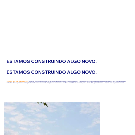
ESTAMOS CONSTRUINDO ALGO NOVO.
ESTAMOS CONSTRUINDO ALGO NOVO.
O Boys & Girls Club está crescendo!
Para atender às crescentes necessidades da nossa comunidade, estamos planejando uma nova instalação de 2.044 metros quadrados. Essa expansão resolverá nossas atuais
limitações de espaço e melhorará significativamente nossa capacidade de equipar os jovens da nossa ilha com habilidades essenciais para o século XXI, garantindo nosso impacto para as gerações futuras!