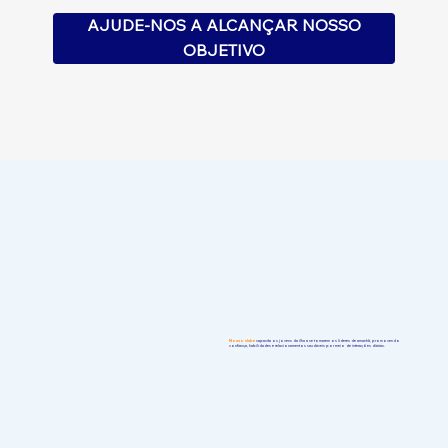
AJUDE-NOS A ALCANÇAR NOSSO
OBJETIVO
Nosso clube
capacita os jovens da ilha a se tornarem os líderes de amanhã, promovendo
confiança, habilidades e relacionamentos saudáveis por meio de interações diárias.