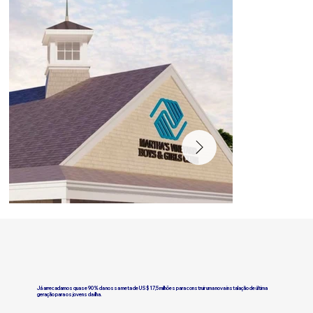
Já arrecadamos quase 90% da nossa meta de US$ 17,5 milhões para construir uma nova instalação de última
geração para os jovens da ilha.