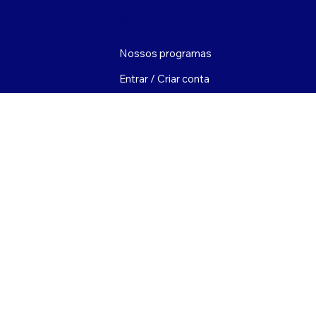
SOBRE O CLUBE
Nossos programas
Entrar / Criar conta
Calendário e Eventos
Segurança para crianças
(508) 627-3303
clube@mvbgclub.org
44 Robinson Road em