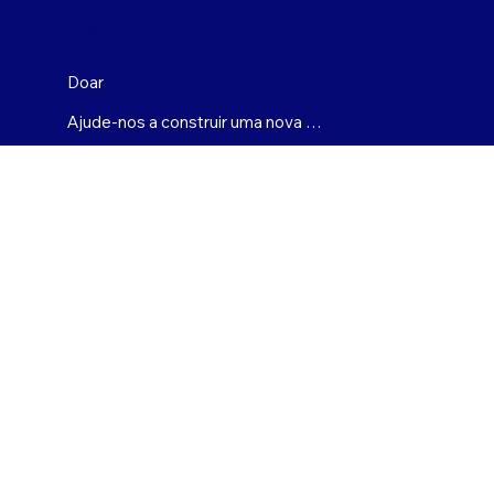
ENVOLVER-SE
Doar
Ajude-nos a construir uma nova casa
Seja nosso parceiro
Oportunidades de carreira
NIF: 04-2104167