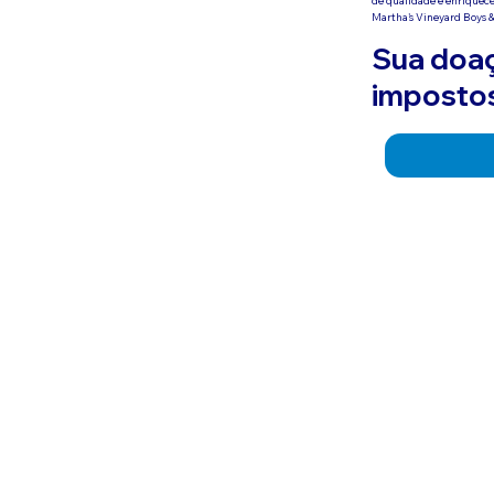
Martha's Vineyard Boys 
Sua doaç
impostos