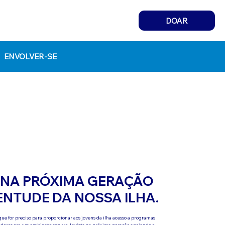
DOAR
ENVOLVER-SE
A NA PRÓXIMA GERAÇÃO
NTUDE DA NOSSA ILHA.
que for preciso para proporcionar aos jovens da ilha acesso a programas
edores em um ambiente seguro. Invista na próxima geração apoiando o