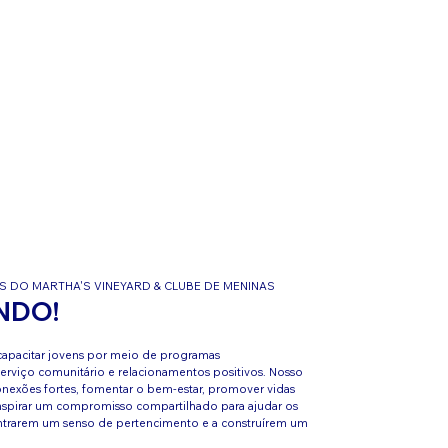
S DO MARTHA'S VINEYARD & CLUBE DE MENINAS
NDO!
apacitar jovens por meio de programas
serviço comunitário e relacionamentos positivos. Nosso
conexões fortes, fomentar o bem-estar, promover vidas
inspirar um compromisso compartilhado para ajudar os
ntrarem um senso de pertencimento e a construírem um