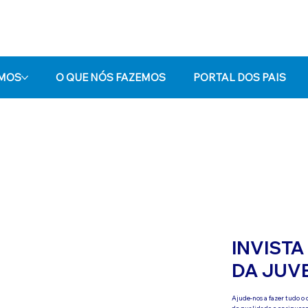
OMOS
O QUE NÓS FAZEMOS
PORTAL DOS PAIS
INVIST
DA JUVE
Ajude-nos a fazer tudo o 
de qualidade e enriquec