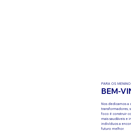
PARA OS MENINO
BEM-VI
Nos dedicamos a c
transformadores, 
foco é construir 
mais saudáveis e 
indivíduos a enco
futuro melhor.