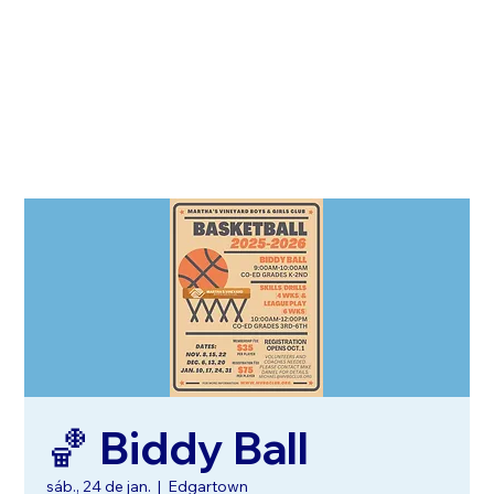
🏀 Biddy Ball
sáb., 24 de jan.
  |  
Edgartown