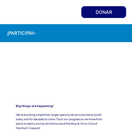
DONAR
¡PARTICIPA!
Big things are happening!
We’re building a healthier, larger space to serve more Island youth
today and for decades to come. Track our progress as we move from
plans to reality and build the future of the Boys & Girls Club of
Martha’s Vineyard.