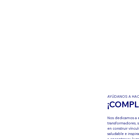
AYÚDANOS A HACE
¡COMPL
Nos dedicamos a 
transformadores, s
en construir víncu
saludable e inspi