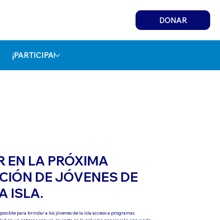
DONAR
¡PARTICIPA!
R EN LA PRÓXIMA
CIÓN DE JÓVENES DE
 ISLA.
posible para brindar a los jóvenes de la isla acceso a programas
dad en un entorno seguro. Invierta en la próxima generación apoyando