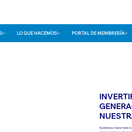
S
LO QUE HACEMOS
PORTAL DE MEMBRESÍA
INVERTI
GENERA
NUESTRA
Ayúdenos a hacer todo lo 
enriquecedores y de cali