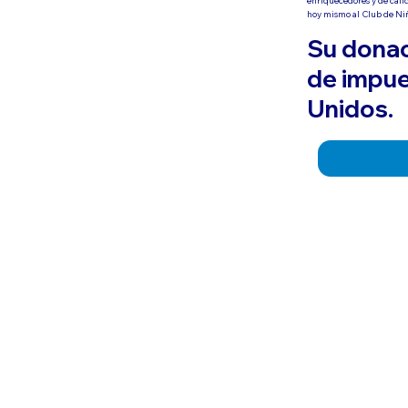
hoy mismo al Club de Niñ
Su donac
de impue
Unidos.