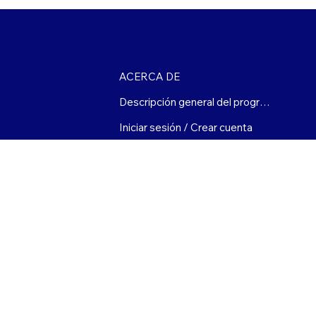
SOBRE EL CLUB
ACERCA DE
Descripción general del programa
Iniciar sesión / Crear cuenta
Calendario y eventos
Política de seguridad
(508) 627-3303
club@mvbgclub.org