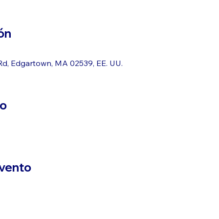
ón
d, Edgartown, MA 02539, EE. UU.
to
evento