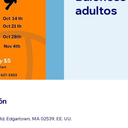
adultos
ón
d, Edgartown, MA 02539, EE. UU.