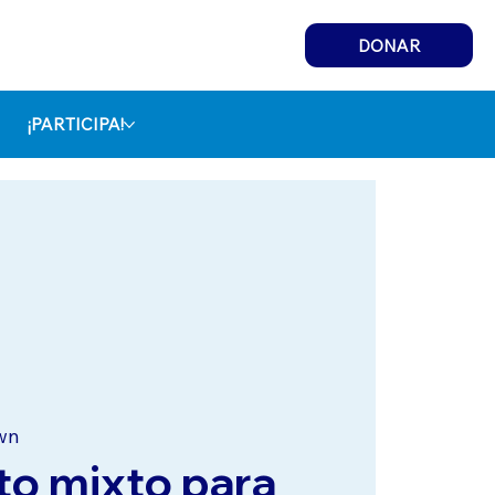
DONAR
¡PARTICIPA!
wn
to mixto para