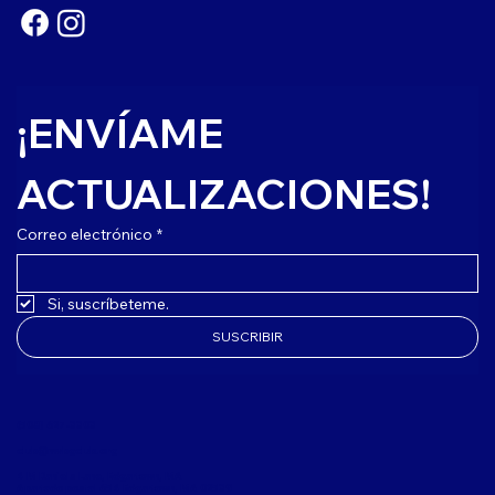
¡ENVÍAME 
ACTUALIZACIONES!
Correo electrónico
*
Si, suscríbeteme.
SUSCRIBIR
(508) 627-3303
club@mvbgclub.org
4 M Daniels Lane, Edgartown, MA
Apartado postal 654 Edgartown, MA 02539