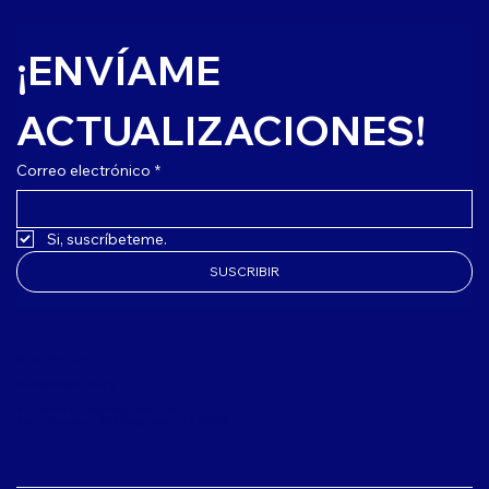
¡ENVÍAME 
ACTUALIZACIONES!
Correo electrónico
*
Si, suscríbeteme.
SUSCRIBIR
(508) 627-3303
club@mvbgclub.org
4 M Daniels Lane, Edgartown, MA
Apartado postal 654 Edgartown, MA 02539