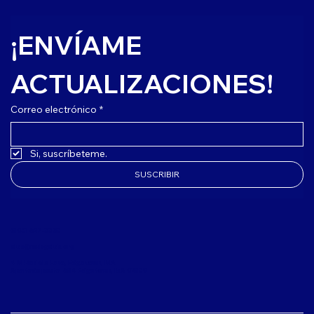
¡ENVÍAME 
ACTUALIZACIONES!
Correo electrónico
*
Si, suscríbeteme.
SUSCRIBIR
(508) 627-3303
club@mvbgclub.org
4 M Daniels Lane, Edgartown, MA
Apartado postal 654 Edgartown, MA 02539